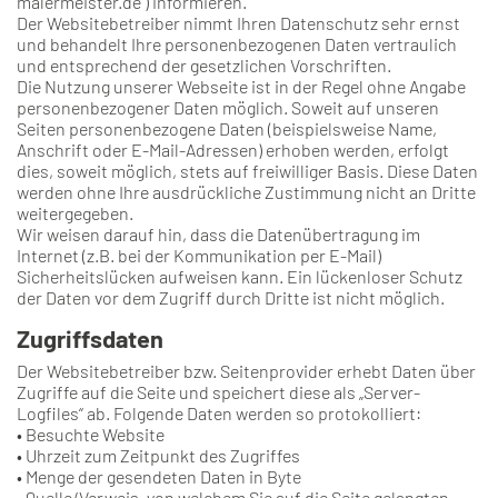
malermeister.de ) informieren.
Der Websitebetreiber nimmt Ihren Datenschutz sehr ernst
und behandelt Ihre personenbezogenen Daten vertraulich
und entsprechend der gesetzlichen Vorschriften.
Die Nutzung unserer Webseite ist in der Regel ohne Angabe
personenbezogener Daten möglich. Soweit auf unseren
Seiten personenbezogene Daten (beispielsweise Name,
Anschrift oder E-Mail-Adressen) erhoben werden, erfolgt
dies, soweit möglich, stets auf freiwilliger Basis. Diese Daten
werden ohne Ihre ausdrückliche Zustimmung nicht an Dritte
weitergegeben.
Wir weisen darauf hin, dass die Datenübertragung im
Internet (z.B. bei der Kommunikation per E-Mail)
Sicherheitslücken aufweisen kann. Ein lückenloser Schutz
der Daten vor dem Zugriff durch Dritte ist nicht möglich.
Zugriffsdaten
Der Websitebetreiber bzw. Seitenprovider erhebt Daten über
Zugriffe auf die Seite und speichert diese als „Server-
Logfiles“ ab. Folgende Daten werden so protokolliert:
• Besuchte Website
• Uhrzeit zum Zeitpunkt des Zugriffes
• Menge der gesendeten Daten in Byte
• Quelle/Verweis, von welchem Sie auf die Seite gelangten