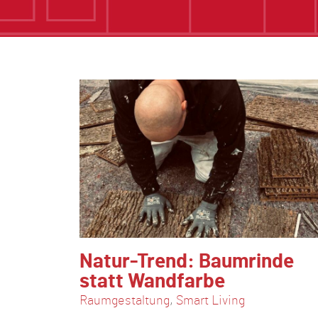
Natur-Trend: Baumrinde
statt Wandfarbe
Raumgestaltung
,
Smart Living