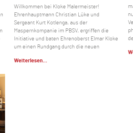
ma
Willkommen bei Kloke Malermeister!
nu
en
Ehrenhauptmann Christian Lüke und
Ve
Sergeant Kurt Kotlenga, aus der
ph
en
Maspernkompanie im PBSV, ergriffen die
de
e
Initiative und baten Ehrenoberst Elmar Kloke
um einen Rundgang durch die neuen
We
Weiterlesen...