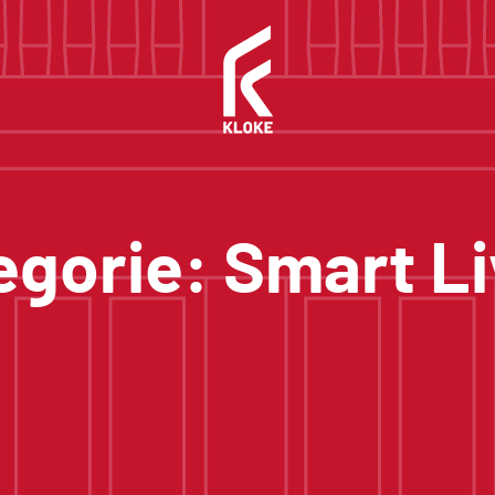
egorie:
Smart Li