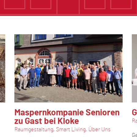
Maspernkompanie Senioren
G
zu Gast bei Kloke
R
Raumgestaltung
,
Smart Living
,
Über Uns
Ge